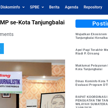
l Diskominfo
SPBE
Berita
Agenda
Repository
 SMP se-Kota Tanjungbalai
Posti
ments
Wujudkan Ekosistem 
Tanjungbalai Kenalk
r
Apel Pagi Terakhir M
Riadi P. Girsang
Maklumat Pelayanan 
Kota Tanjungbalai
Dinas Kominfo Kota T
Evaluasi Program DT
RAPAT KOORDINASI
PENGUATAN TIM TANG
WILAYAH SUMATERA
21/08/2025