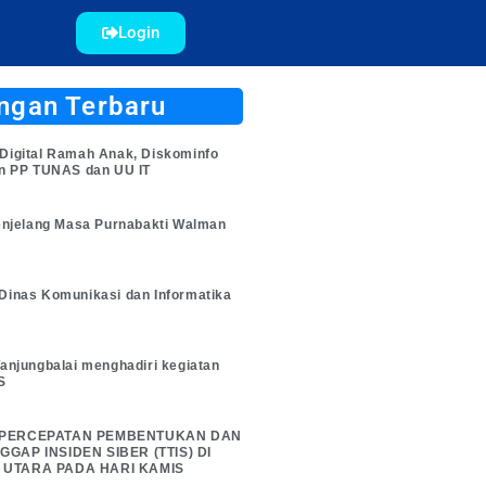
Login
ngan Terbaru
Digital Ramah Anak, Diskominfo
an PP TUNAS dan UU IT
enjelang Masa Purnabakti Walman
Dinas Komunikasi dan Informatika
anjungbalai menghadiri kegiatan
S
 PERCEPATAN PEMBENTUKAN DAN
GAP INSIDEN SIBER (TTIS) DI
 UTARA PADA HARI KAMIS