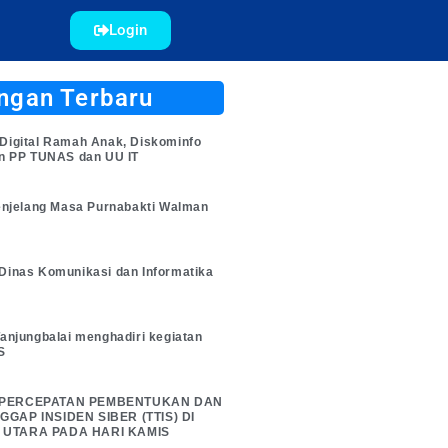
Login
ngan Terbaru
Digital Ramah Anak, Diskominfo
an PP TUNAS dan UU IT
enjelang Masa Purnabakti Walman
Dinas Komunikasi dan Informatika
anjungbalai menghadiri kegiatan
S
 PERCEPATAN PEMBENTUKAN DAN
GAP INSIDEN SIBER (TTIS) DI
 UTARA PADA HARI KAMIS