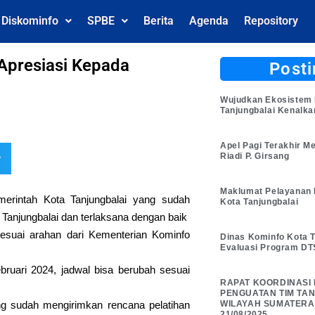
l Diskominfo
SPBE
Berita
Agenda
Repository
presiasi Kepada
Posti
Wujudkan Ekosistem 
Tanjungbalai Kenalk
Apel Pagi Terakhir M
Riadi P. Girsang
r
Maklumat Pelayanan 
rintah Kota Tanjungbalai yang sudah
Kota Tanjungbalai
Tanjungbalai dan terlaksana dengan baik
 sesuai arahan dari Kementerian Kominfo
Dinas Kominfo Kota T
Evaluasi Program DT
ruari 2024, jadwal bisa berubah sesuai
RAPAT KOORDINASI
PENGUATAN TIM TANG
g sudah mengirimkan rencana pelatihan
WILAYAH SUMATERA
21/08/2025