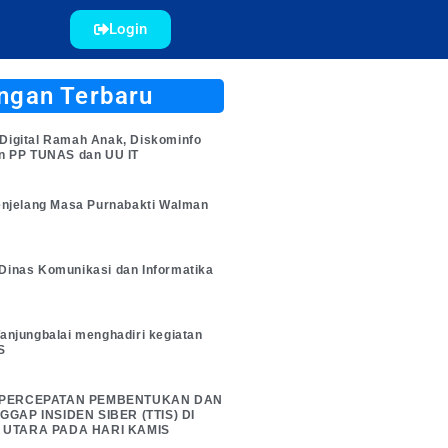
Login
ngan Terbaru
Digital Ramah Anak, Diskominfo
an PP TUNAS dan UU IT
enjelang Masa Purnabakti Walman
Dinas Komunikasi dan Informatika
anjungbalai menghadiri kegiatan
S
 PERCEPATAN PEMBENTUKAN DAN
GAP INSIDEN SIBER (TTIS) DI
 UTARA PADA HARI KAMIS