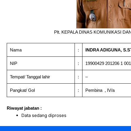
Plt. KEPALA DINAS KOMUNIKASI DA
Nama
:
INDRA ADIGUNA, S.ST
NIP
:
19900429 201206 1 001
Tempat/ Tanggal lahir
:
–
Pangkat/ Gol
:
Pembina , IV/a
Riwayat jabatan :
Data sedang diproses