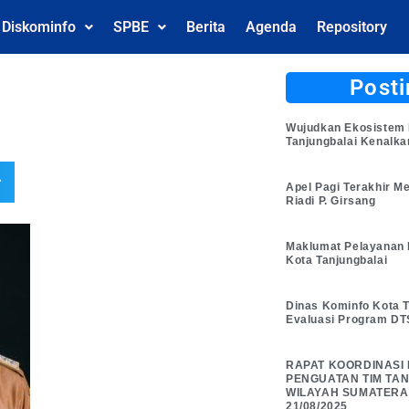
l Diskominfo
SPBE
Berita
Agenda
Repository
Posti
Wujudkan Ekosistem 
Tanjungbalai Kenalk
r
Apel Pagi Terakhir M
Riadi P. Girsang
Maklumat Pelayanan 
Kota Tanjungbalai
Dinas Kominfo Kota T
Evaluasi Program DT
RAPAT KOORDINASI
PENGUATAN TIM TANG
WILAYAH SUMATERA
21/08/2025